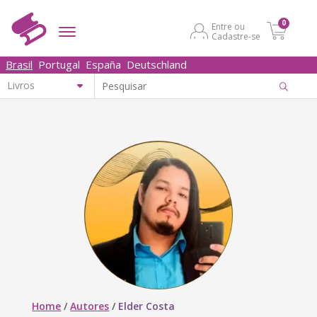
0
Entre ou
Cadastre-se
Brasil
Portugal
España
Deutschland
Home
/
Autores
/
Elder Costa