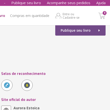
-
Publique seu livro
Acompanhe seus pedidos
Ajuda
0
Entre ou
ivro
Compras em quantidade
Cadastre-se
Publique seu livro
Selos de reconhecimento
Site oficial do autor
Aurora Estoica