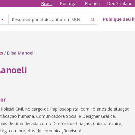
Brasil
Portugal
España
Deutschland
Publique seu l
es
/
Elisa Manoeli
Manoeli
tor
 Policial Civil, no cargo de Papiloscopista, com 15 anos de atuação
ntificação humana. Comunicadora Social e Designer Gráfica,
mais de uma década como Diretora de Criação, unindo técnica,
ratégia em projetos de comunicação visual.