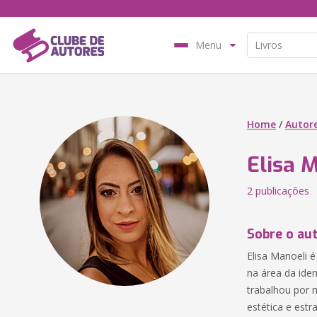
Menu
Home
/
Autor
Elisa 
2 publicações
Sobre o au
Elisa Manoeli é
na área da ide
trabalhou por 
estética e est