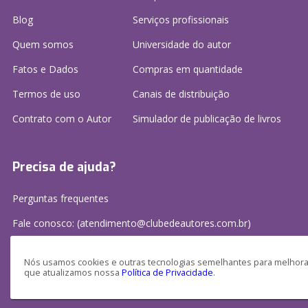
Blog
Serviços profissionais
Quem somos
Universidade do autor
Fatos e Dados
Compras em quantidade
Termos de uso
Canais de distribuição
Contrato com o Autor
Simulador de publicação
de livros
Precisa de ajuda?
Perguntas frequentes
Fale conosco: (atendimento@clubedeautores.com.br)
Nós usamos cookies e outras tecnologias semelhantes para melhorar
que atualizamos nossa
Política de Privacidade
.
Clube de Autores Publicações S/A - CNPJ: 16.779.786/0001-27
Av. Juscelino Kubitscheck, 350 - 2 andar - Centro, Joinville - SC, 89201-100