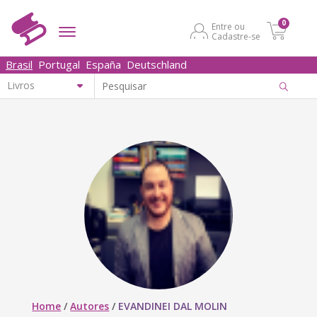
0
Entre ou
Cadastre-se
Brasil
Portugal
España
Deutschland
Home
/
Autores
/
EVANDINEI DAL MOLIN