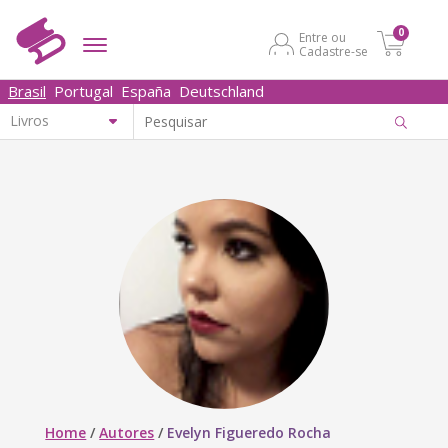
0
Entre ou
Cadastre-se
Brasil
Portugal
España
Deutschland
Home
/
Autores
/
Evelyn Figueredo Rocha