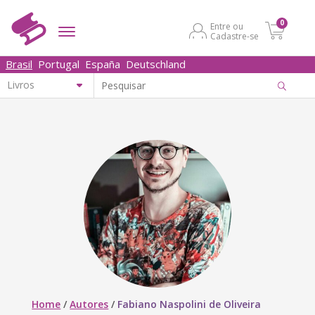
0
Entre ou
Cadastre-se
Brasil
Portugal
España
Deutschland
Home
/
Autores
/
Fabiano Naspolini de Oliveira