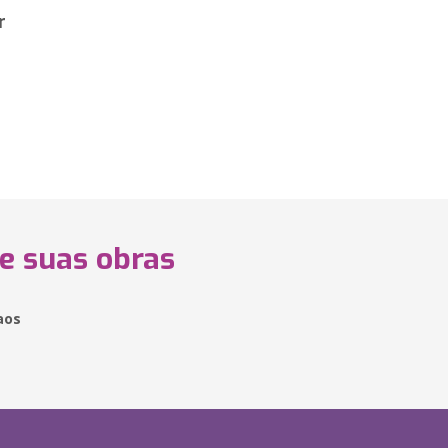
r
 e suas obras
aos