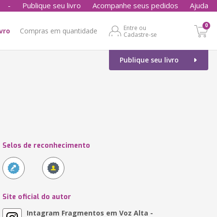
-
Publique seu livro
Acompanhe seus pedidos
Ajuda
0
Entre ou
ivro
Compras em quantidade
Cadastre-se
Publique seu livro
Selos de reconhecimento
Site oficial do autor
Intagram Fragmentos em Voz Alta -