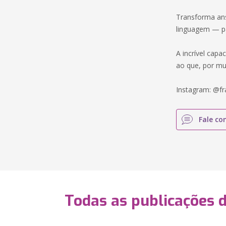
Transforma ans
linguagem — p
A incrível cap
ao que, por mui
Instagram: @f
Fale co
Todas as publicações 