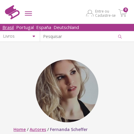
0
Entre ou
Cadastre-se
Brasil
Portugal
España
Deutschland
Home
/
Autores
/
Fernanda Scheffer