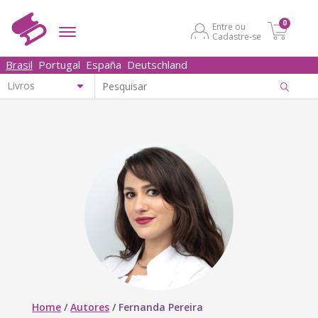
0
Entre ou
Cadastre-se
Brasil
Portugal
España
Deutschland
Home
/
Autores
/
Fernanda Pereira