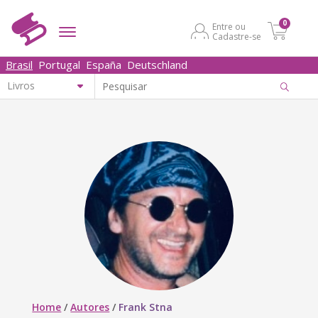
0
Entre ou
Cadastre-se
Brasil
Portugal
España
Deutschland
Home
/
Autores
/
Frank Stna