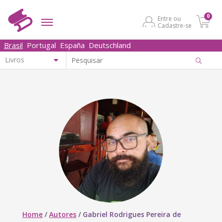
0
Entre ou
Cadastre-se
Brasil
Portugal
España
Deutschland
Home
/
Autores
/
Gabriel Rodrigues Pereira de