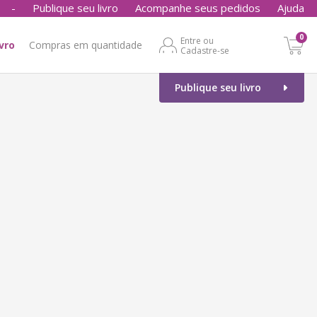
-
Publique seu livro
Acompanhe seus pedidos
Ajuda
0
Entre ou
ivro
Compras em quantidade
Cadastre-se
Publique seu livro