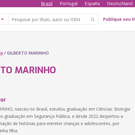
Brasil
Portugal
España
Deutschland
Publique seu l
es
/
GILBERTO MARINHO
RTO MARINHO
tor
NHO, nasceu no Brasil, estudou graduação em Ciências: Biologia
ós-graduação em Segurança Pública, e desde 2022 despertou a
riação de histórias para entreter crianças e adolescentes, por
nha filha.