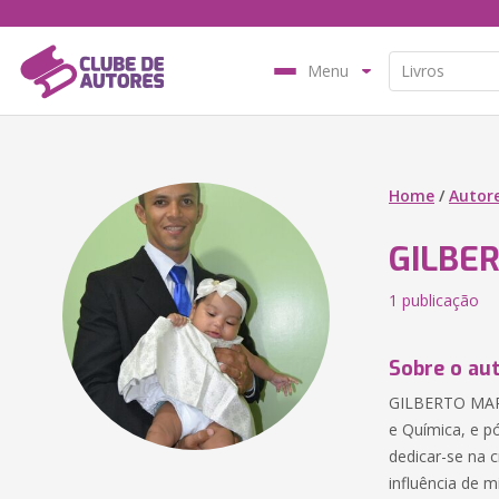
Menu
Home
/
Autor
GILBE
1 publicação
Sobre o au
GILBERTO MARI
e Química, e p
dedicar-se na c
influência de mi