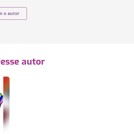
m o autor
desse autor