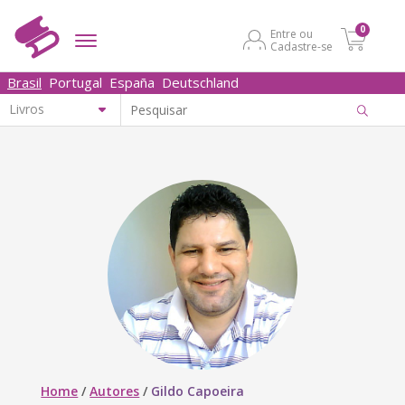
0
Entre ou
Cadastre-se
Brasil
Portugal
España
Deutschland
Home
/
Autores
/
Gildo Capoeira