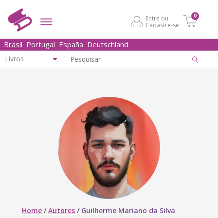
0
Entre ou
Cadastre-se
Brasil
Portugal
España
Deutschland
Home
/
Autores
/
Guilherme Mariano da Silva