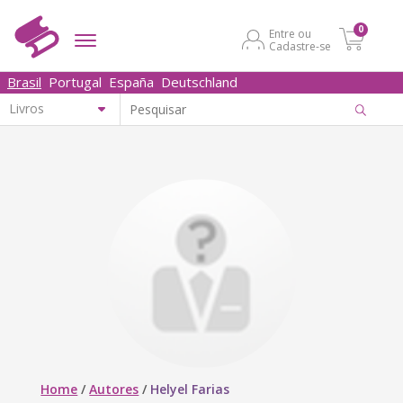
0
Entre ou
Cadastre-se
Brasil
Portugal
España
Deutschland
Home
/
Autores
/
Helyel Farias