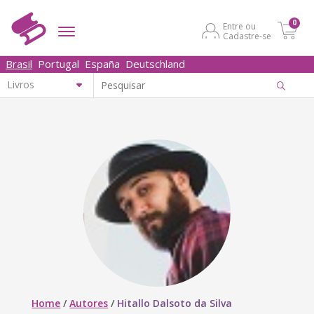
0
Entre ou
Cadastre-se
Brasil
Portugal
España
Deutschland
Home
/
Autores
/
Hitallo Dalsoto da Silva