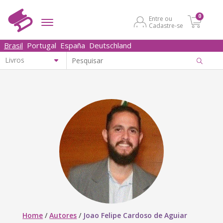
0
Entre ou
Cadastre-se
Brasil
Portugal
España
Deutschland
Home
/
Autores
/
Joao Felipe Cardoso de Aguiar