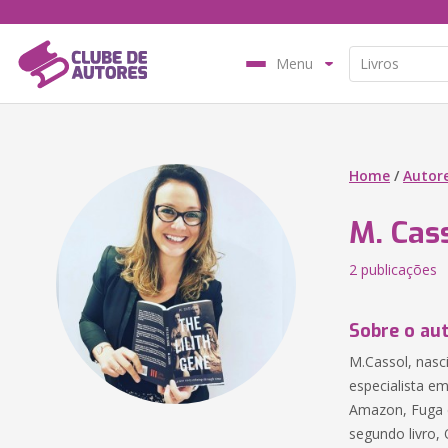
Menu
Home
/
Autor
M. Cas
2 publicações
Sobre o au
M.Cassol, nasci
especialista e
Amazon, Fuga d
segundo livro, 