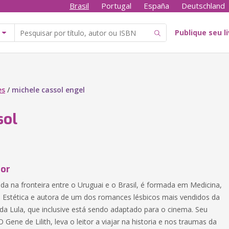
Brasil
Portugal
España
Deutschland
Publique seu l
es
/
michele cassol engel
sol
tor
da na fronteira entre o Uruguai e o Brasil, é formada em Medicina,
m Estética e autora de um dos romances lésbicos mais vendidos da
a Lula, que inclusive está sendo adaptado para o cinema. Seu
O Gene de Lilith, leva o leitor a viajar na historia e nos traumas da