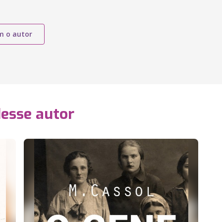
m o autor
desse autor