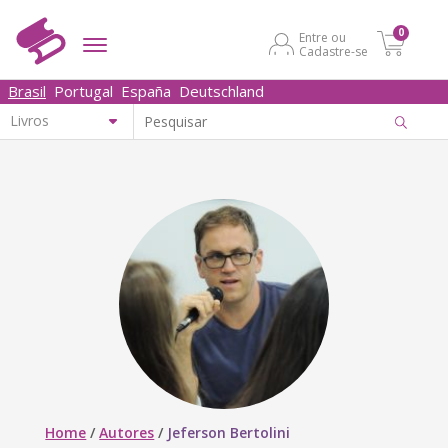
0
Entre ou
Cadastre-se
Brasil
Portugal
España
Deutschland
Home
/
Autores
/
Jeferson Bertolini