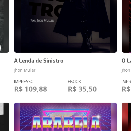
A Lenda de Sinistro
O L
Jhon Müller
Jhon
IMPRESSO
EBOOK
IMP
R$ 109,88
R$ 35,50
R$