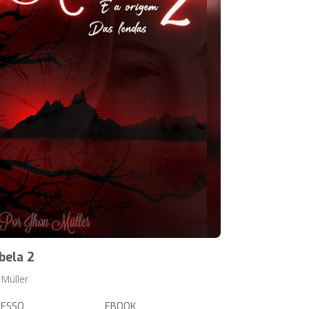
bela 2
 Müller
RESSO
EBOOK