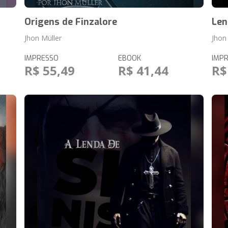
Origens de Finzalore
Len
Jhon Müller
Jhon
IMPRESSO
EBOOK
IMP
R$ 55,49
R$ 41,44
R$