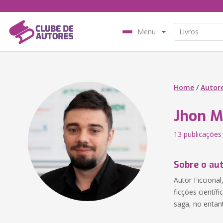
Menu
Home
/
Autor
Jhon M
13 publicações
Sobre o au
Autor Ficcional
ficções cientí
saga, no entan