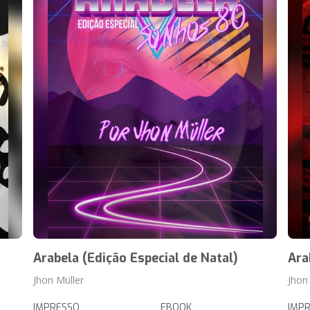
Arabela (Edição Especial de Natal)
Ara
Jhon Müller
Jhon
IMPRESSO
EBOOK
IMP