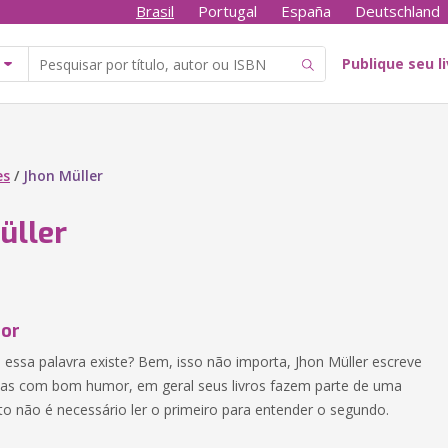
Brasil
Portugal
España
Deutschland
Publique seu l
es
/
Jhon Müller
üller
tor
, essa palavra existe? Bem, isso não importa, Jhon Müller escreve
ficas com bom humor, em geral seus livros fazem parte de uma
to não é necessário ler o primeiro para entender o segundo.