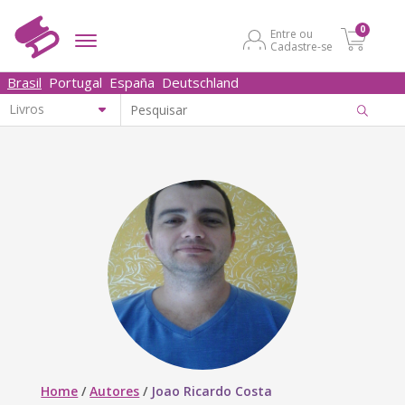
0
Entre ou
Cadastre-se
Brasil
Portugal
España
Deutschland
Home
/
Autores
/
Joao Ricardo Costa