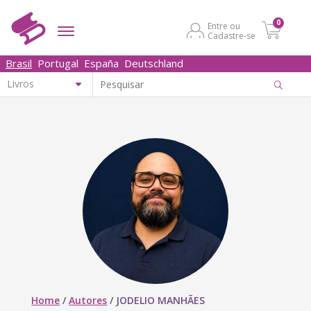
0
Entre ou
Cadastre-se
Brasil
Portugal
España
Deutschland
Home
/
Autores
/
JODELIO MANHÃES