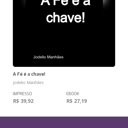
A Fé é a chave!
Jodelio Manhães
IMPRESSO
EBOOK
R$ 39,92
R$ 27,19