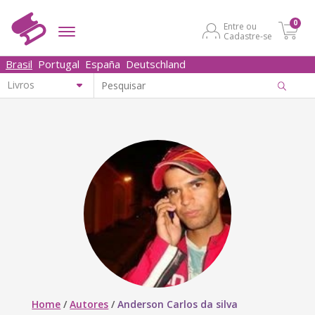
0
Entre ou
Cadastre-se
Brasil
Portugal
España
Deutschland
Home
/
Autores
/
Anderson Carlos da silva