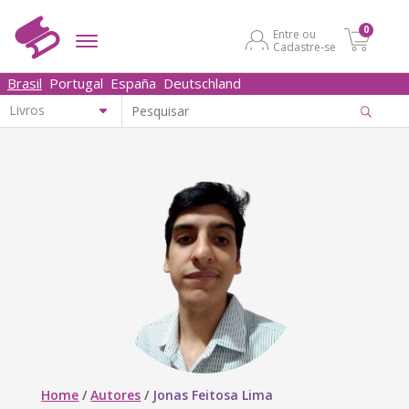
0
Entre ou
Cadastre-se
Brasil
Portugal
España
Deutschland
Home
/
Autores
/
Jonas Feitosa Lima