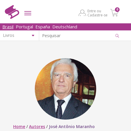
0
Entre ou
Cadastre-se
Brasil
Portugal
España
Deutschland
Home
/
Autores
/
José Antônio Maranho