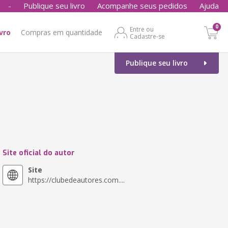
-
Publique seu livro
Acompanhe seus pedidos
Ajuda
0
Entre ou
ivro
Compras em quantidade
Cadastre-se
Publique seu livro
Site oficial do autor
Site
https://clubedeautores.com....