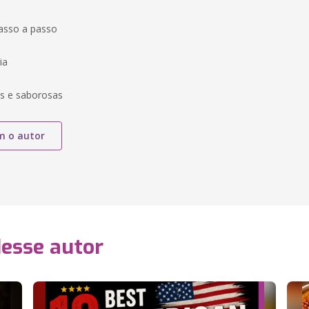
asso a passo
ia
as e saborosas
m o autor
desse autor