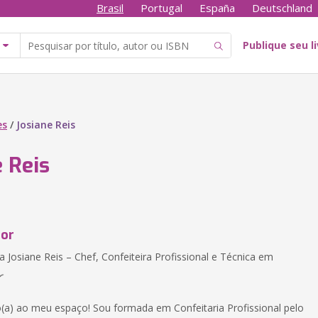
Brasil
Portugal
España
Deutschland
Publique seu l
es
/
Josiane Reis
 Reis
tor
a Josiane Reis – Chef, Confeiteira Profissional e Técnica em

(a) ao meu espaço! Sou formada em Confeitaria Profissional pelo