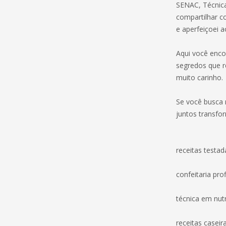
SENAC, Técnica
compartilhar co
e aperfeiçoei a
Aqui você encon
segredos que r
muito carinho.
Se você busca r
juntos transfo
receitas testad
confeitaria prof
técnica em nut
receitas caseir