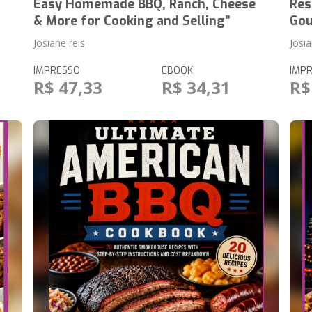
Easy Homemade BBQ, Ranch, Cheese
Res
& More for Cooking and Selling”
Gou
Josiane reis
Josi
IMPRESSO
EBOOK
IMP
R$ 47,33
R$ 34,31
R$