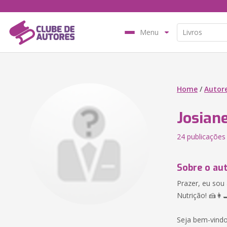
Menu
Home
/
Autor
Josiane
24 publicações
Sobre o au
Prazer, eu sou 
Nutrição! 🍰👩‍
Seja bem-vindo