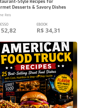
taurant-Style Recipes for
rmet Desserts & Savory Dishes
ane Reis
RESSO
EBOOK
 52,82
R$ 34,31