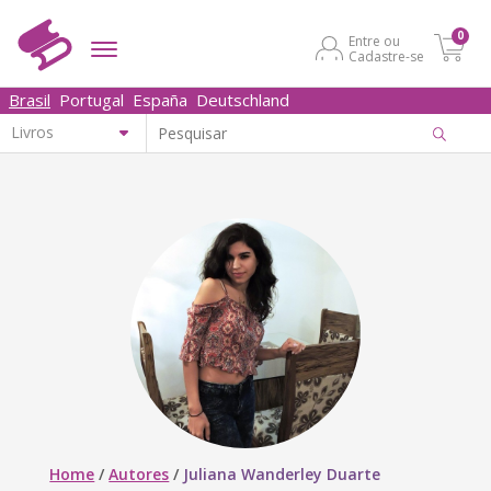
0
Entre ou
Cadastre-se
Brasil
Portugal
España
Deutschland
Home
/
Autores
/
Juliana Wanderley Duarte