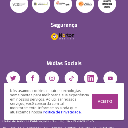
Segurança
Mídias Sociais
Nós usamos cookies e outras tecnologias
semelhantes para melhorar a sua experiência
em nossos serviços. Ao utilizar nossos
ACEITO
serviços, você concorda com tal
monitoramento. Informamos ainda que
atualizamos nossa
Política de Privacidade
.
Clube de Autores Publicações S/A - CNPJ: 16.779.786/0001-27
Av. Juscelino Kubitscheck, 350 - 2 andar - Centro, Joinville - SC, 89201-100