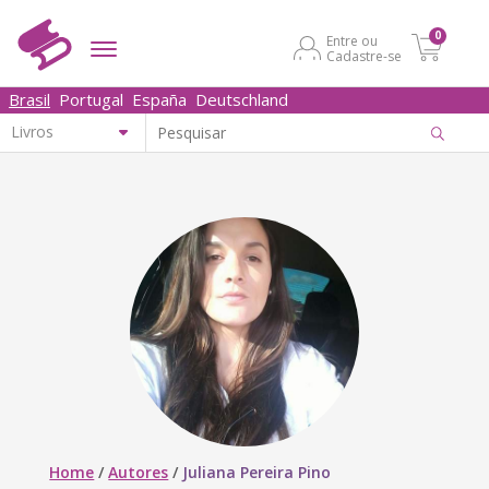
0
Entre ou
Cadastre-se
Brasil
Portugal
España
Deutschland
Home
/
Autores
/
Juliana Pereira Pino