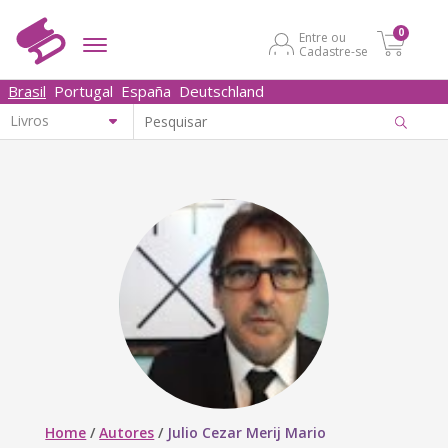
0
Entre ou
Cadastre-se
Brasil
Portugal
España
Deutschland
Home
/
Autores
/
Julio Cezar Merij Mario