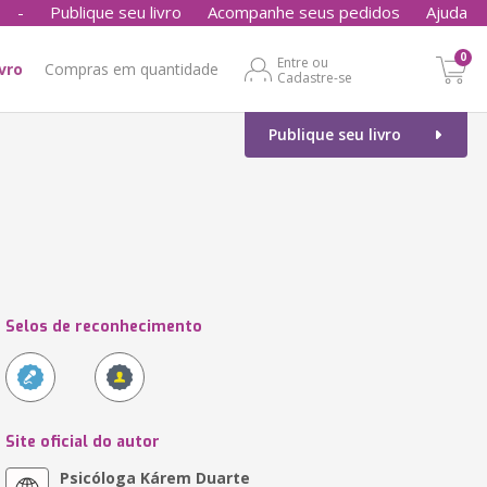
-
Publique seu livro
Acompanhe seus pedidos
Ajuda
0
Entre ou
ivro
Compras em quantidade
Cadastre-se
Publique seu livro
Selos de reconhecimento
Site oficial do autor
Psicóloga Kárem Duarte