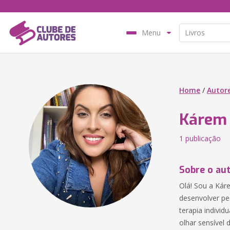
Menu
Home
/
Autor
Kárem 
1 publicação
Sobre o au
Olá! Sou a Kár
desenvolver pe
terapia individ
olhar sensível