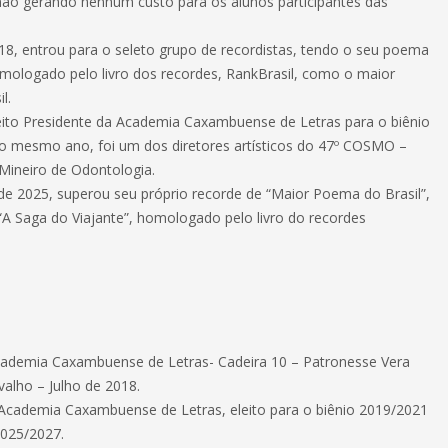
, não gerando nenhum custo para os alunos participantes das
18, entrou para o seleto grupo de recordistas, tendo o seu poema
omologado pelo livro dos recordes, RankBrasil, como o maior
l.
eito Presidente da Academia Caxambuense de Letras para o biênio
o mesmo ano, foi um dos diretores artísticos do 47º COSMO –
Mineiro de Odontologia.
 2025, superou seu próprio recorde de “Maior Poema do Brasil”,
 Saga do Viajante”, homologado pelo livro do recordes
ademia Caxambuense de Letras- Cadeira 10 – Patronesse Vera
valho – Julho de 2018.
 Academia Caxambuense de Letras, eleito para o biênio 2019/2021
2025/2027.