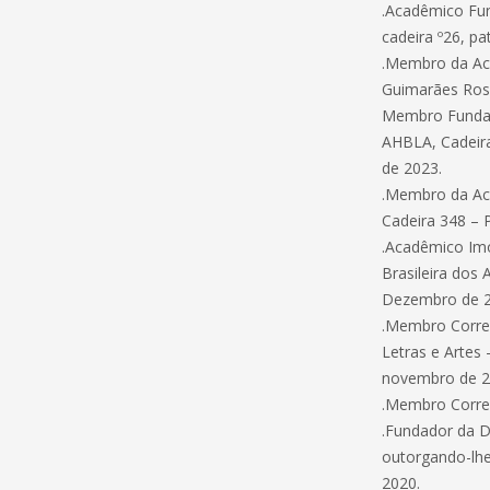
.Acadêmico Fun
cadeira º26, p
.Membro da Aca
Guimarães Ros
Membro Fundado
AHBLA, Cadeira
de 2023.
.Membro da Aca
Cadeira 348 – 
.Acadêmico Imo
Brasileira dos
Dezembro de 2
.Membro Corres
Letras e Artes 
novembro de 2
.Membro Corres
.Fundador da D
outorgando-lhe
2020.