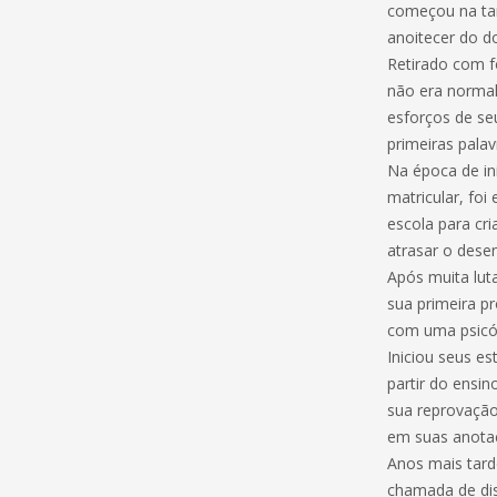
começou na tar
anoitecer do d
Retirado com fó
não era normal,
esforços de se
primeiras palav
Na época de in
matricular, fo
escola para cri
atrasar o dese
Após muita lut
sua primeira p
com uma psicól
Iniciou seus e
partir do ensin
sua reprovação
em suas anotaç
Anos mais tard
chamada de disl