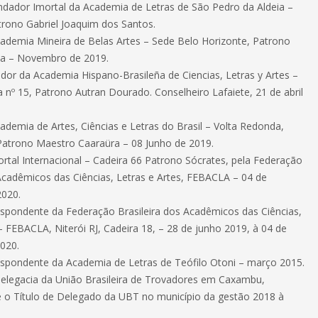
dador Imortal da Academia de Letras de São Pedro da Aldeia –
atrono Gabriel Joaquim dos Santos.
demia Mineira de Belas Artes – Sede Belo Horizonte, Patrono
a – Novembro de 2019.
r da Academia Hispano-Brasileña de Ciencias, Letras y Artes –
 nº 15, Patrono Autran Dourado. Conselheiro Lafaiete, 21 de abril
demia de Artes, Ciências e Letras do Brasil – Volta Redonda,
Patrono Maestro Caaraüra – 08 Junho de 2019.
rtal Internacional – Cadeira 66 Patrono Sócrates, pela Federação
 Acadêmicos das Ciências, Letras e Artes, FEBACLA – 04 de
020.
pondente da Federação Brasileira dos Acadêmicos das Ciências,
– FEBACLA, Niterói RJ, Cadeira 18, – 28 de junho 2019, à 04 de
020.
pondente da Academia de Letras de Teófilo Otoni – março 2015.
elegacia da União Brasileira de Trovadores em Caxambu,
 o Título de Delegado da UBT no município da gestão 2018 à