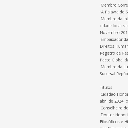
.Membro Corres
“A Palavra do 
.Membro da Inte
cidade localiz
Novembro 201
.Embaixador d
Direitos Human
Registro de Pes
Pacto Global d
.Membro da Lum
Sucursal Repúb
Títulos
.Cidadão Honor
abril de 2024,
.Conselheiro 
.Doutor Honori
Filosóficos e H