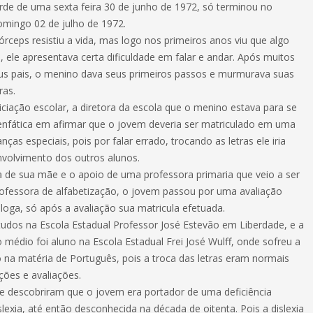
de de uma sexta feira 30 de junho de 1972, só terminou no
omingo 02 de julho de 1972.
rceps resistiu a vida, mas logo nos primeiros anos viu que algo
 ele apresentava certa dificuldade em falar e andar. Após muitos
us pais, o menino dava seus primeiros passos e murmurava suas
ras.
iciação escolar, a diretora da escola que o menino estava para se
i enfática em afirmar que o jovem deveria ser matriculado em uma
anças especiais, pois por falar errado, trocando as letras ele iria
nvolvimento dos outros alunos.
a de sua mãe e o apoio de uma professora primaria que veio a ser
rofessora de alfabetização, o jovem passou por uma avaliação
oga, só após a avaliação sua matricula efetuada.
studos na Escola Estadual Professor José Estevão em Liberdade, e a
o médio foi aluno na Escola Estadual Frei José Wulff, onde sofreu a
 na matéria de Português, pois a troca das letras eram normais
ões e avaliações.
e descobriram que o jovem era portador de uma deficiência
exia, até então desconhecida na década de oitenta. Pois a dislexia