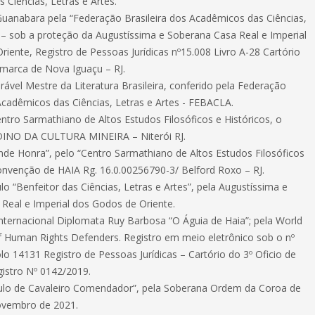
 Ciências, Letras e Artes.
anabara pela “Federação Brasileira dos Acadêmicos das Ciências,
” – sob a proteção da Augustíssima e Soberana Casa Real e Imperial
iente, Registro de Pessoas Jurídicas nº15.008 Livro A-28 Cartório
omarca de Nova Iguaçu – RJ.
rável Mestre da Literatura Brasileira, conferido pela Federação
 Acadêmicos das Ciências, Letras e Artes - FEBACLA.
ntro Sarmathiano de Altos Estudos Filosóficos e Históricos, o
ADINO DA CULTURA MINEIRA – Niterói RJ.
ande Honra”, pelo “Centro Sarmathiano de Altos Estudos Filosóficos
convenção de HAIA Rg. 16.0.00256790-3/ Belford Roxo – RJ.
lo “Benfeitor das Ciências, Letras e Artes”, pela Augustíssima e
Real e Imperial dos Godos de Oriente.
ternacional Diplomata Ruy Barbosa “O Águia de Haia”; pela World
f Human Rights Defenders. Registro em meio eletrônico sob o nº
o 14131 Registro de Pessoas Jurídicas – Cartório do 3º Oficio de
egistro Nº 0142/2019.
ulo de Cavaleiro Comendador”, pela Soberana Ordem da Coroa de
ovembro de 2021.