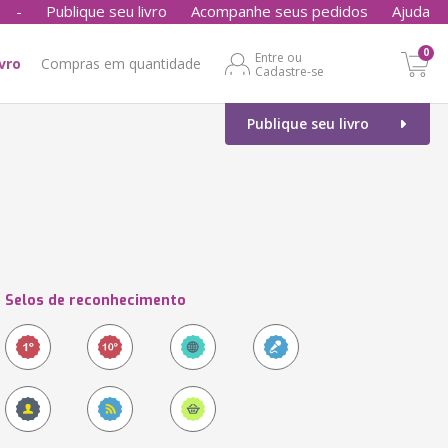
-
Publique seu livro
Acompanhe seus pedidos
Ajuda
0
Entre ou
ivro
Compras em quantidade
Cadastre-se
Publique seu livro
Selos de reconhecimento