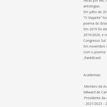
feitas por ele
antologias.
Em julho de 20
“O Viajante” h
poema do Brasi
Em 2019 foi el
2019/2020, e n
Congresso Sul 
Em novembro de
com o poema “A
,RankBrasil.
Academias:
.Membro da Ac
Milward de Car
.Presidente da
- 2021/2023 - 