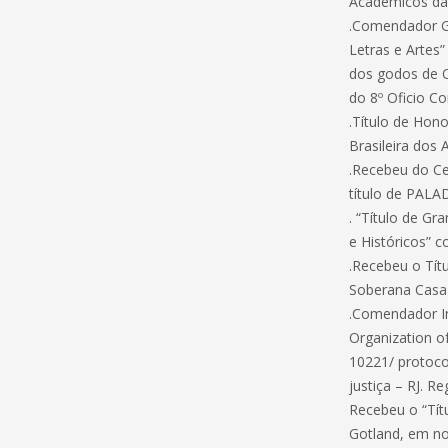
Acadêmicos das
.Comendador Gu
Letras e Artes
dos godos de Or
do 8º Oficio C
.Título de Hono
Brasileira dos
.Recebeu do Ce
título de PAL
. “Título de Gr
e Históricos” 
.Recebeu o Títu
Soberana Casa 
.Comendador In
Organization o
10221/ protocol
justiça – RJ. R
Recebeu o “Tít
Gotland, em n