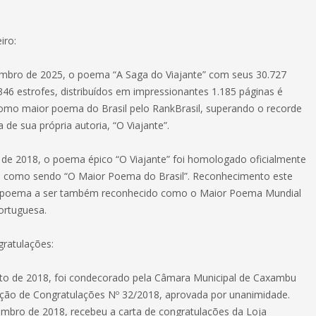
iro:
mbro de 2025, o poema “A Saga do Viajante” com seus 30.727
346 estrofes, distribuídos em impressionantes 1.185 páginas é
mo maior poema do Brasil pelo RankBrasil, superando o recorde
a de sua própria autoria, “O Viajante”.
 de 2018, o poema épico “O Viajante” foi homologado oficialmente
l como sendo “O Maior Poema do Brasil”. Reconhecimento este
o poema a ser também reconhecido como o Maior Poema Mundial
ortuguesa.
ratulações:
to de 2018, foi condecorado pela Câmara Municipal de Caxambu
ão de Congratulações Nº 32/2018, aprovada por unanimidade.
bro de 2018, recebeu a carta de congratulações da Loja