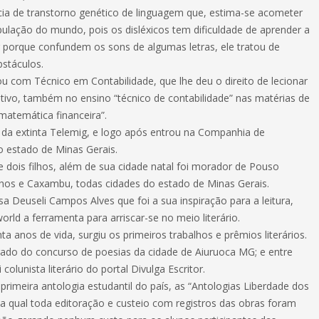
cia de transtorno genético de linguagem que, estima-se acometer
ulação do mundo, pois os disléxicos tem dificuldade de aprender a
er porque confundem os sons de algumas letras, ele tratou de
bstáculos.
 com Técnico em Contabilidade, que lhe deu o direito de lecionar
etivo, também no ensino “técnico de contabilidade” nas matérias de
matemática financeira”.
o da extinta Telemig, e logo após entrou na Companhia de
 estado de Minas Gerais.
e dois filhos, além de sua cidade natal foi morador de Pouso
lhos e Caxambu, todas cidades do estado de Minas Gerais.
a Deuseli Campos Alves que foi a sua inspiração para a leitura,
rld a ferramenta para arriscar-se no meio literário.
a anos de vida, surgiu os primeiros trabalhos e prêmios literários.
rado do concurso de poesias da cidade de Aiuruoca MG; e entre
colunista literário do portal Divulga Escritor.
primeira antologia estudantil do país, as “Antologias Liberdade dos
 na qual toda editoração e custeio com registros das obras foram