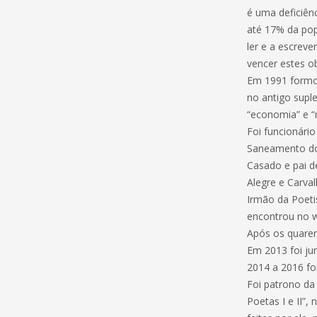
é uma deficiên
até 17% da pop
ler e a escrev
vencer estes o
Em 1991 formou
no antigo supl
“economia” e “
Foi funcionári
Saneamento do
Casado e pai d
Alegre e Carva
Irmão da Poetis
encontrou no wo
Após os quarent
Em 2013 foi ju
2014 a 2016 foi 
Foi patrono da 
Poetas I e II”,