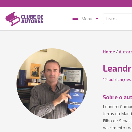
Menu
Home
/
Autor
Leandr
12 publicações
Sobre o au
Leandro Campos
terras da Manti
Filho de Sebas
nascimento mar