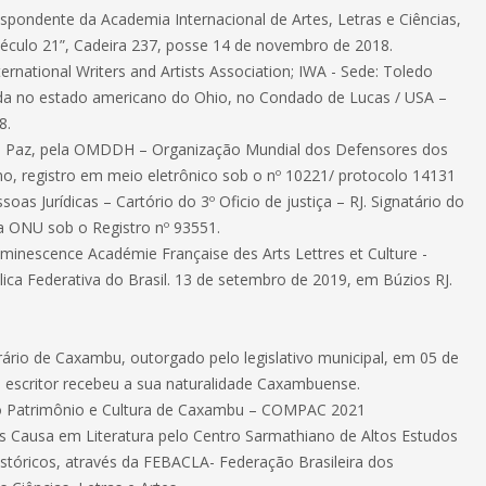
pondente da Academia Internacional de Artes, Letras e Ciências,
Século 21”, Cadeira 237, posse 14 de novembro de 2018.
rnational Writers and Artists Association; IWA - Sede: Toledo
ada no estado americano do Ohio, no Condado de Lucas / USA –
8.
a Paz, pela OMDDH – Organização Mundial dos Defensores dos
o, registro em meio eletrônico sob o nº 10221/ protocolo 14131
soas Jurídicas – Cartório do 3º Oficio de justiça – RJ. Signatário do
a ONU sob o Registro nº 93551.
inescence Académie Française des Arts Lettres et Culture -
lica Federativa do Brasil. 13 de setembro de 2019, em Búzios RJ.
ário de Caxambu, outorgado pelo legislativo municipal, em 05 de
 o escritor recebeu a sua naturalidade Caxambuense.
do Patrimônio e Cultura de Caxambu – COMPAC 2021
s Causa em Literatura pelo Centro Sarmathiano de Altos Estudos
istóricos, através da FEBACLA- Federação Brasileira dos