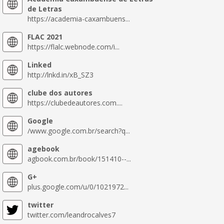
de Letras
https://academia-caxambuens...
FLAC 2021
https://flalc.webnode.com/i...
Linked
http://lnkd.in/xB_SZ3
clube dos autores
https://clubedeautores.com....
Google
/www.google.com.br/search?q...
agebook
agbook.com.br/book/151410--...
G+
plus.google.com/u/0/1021972...
twitter
twitter.com/leandrocalves7