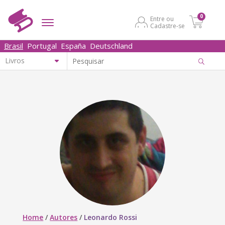
0
Entre ou
Cadastre-se
Brasil
Portugal
España
Deutschland
Home
/
Autores
/
Leonardo Rossi