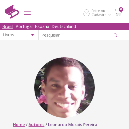
0
Entre ou
Cadastre-se
Brasil
Portugal
España
Deutschland
Home
/
Autores
/
Leonardo Morais Pereira