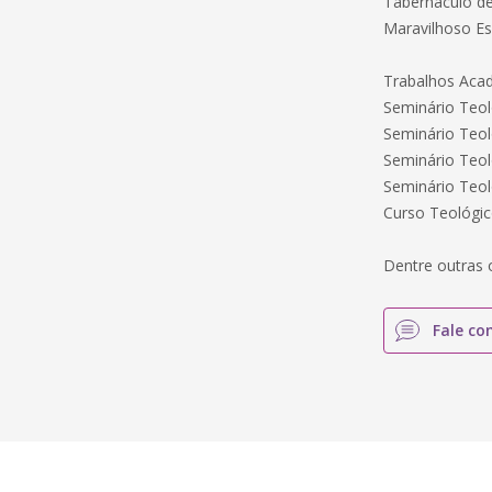
Tabernáculo d
Maravilhoso Es
Trabalhos Aca
Seminário Teol
Seminário Teoló
Seminário Teoló
Seminário Teoló
Curso Teológico
Dentre outras 
Fale co