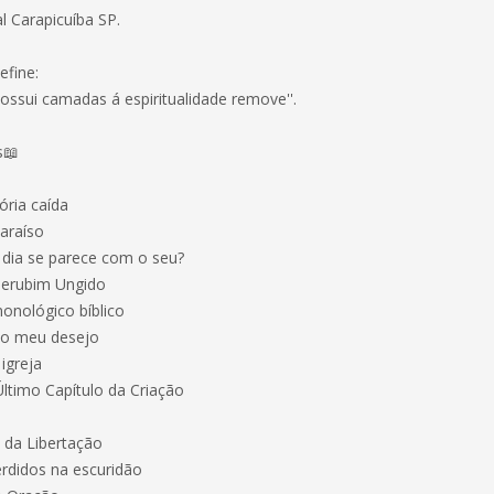
l Carapicuíba SP.
efine:
Possui camadas á espiritualidade remove''.
s📖
ória caída
araíso
dia se parece com o seu?
erubim Ungido
onológico bíblico
o meu desejo
igreja
Último Capítulo da Criação
 da Libertação
rdidos na escuridão