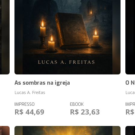
As sombras na igreja
O N
Lucas A. Freitas
Lucas
IMPRESSO
EBOOK
IMP
R$ 44,69
R$ 23,63
R$