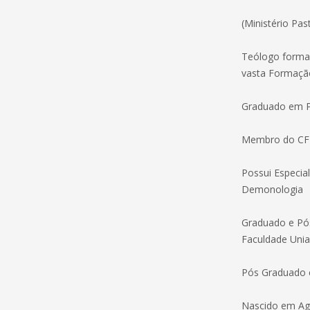
(Ministério Pas
Teólogo formad
vasta Formação
Graduado em Psi
Membro do CFT
Possui Especia
Demonologia
Graduado e Pós
Faculdade Unia
Pós Graduado e
Nascido em Agr