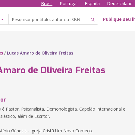
Brasil
Portugal
España
Deutschland
Publique seu l
es
/
Lucas Amaro de Oliveira Freitas
Amaro de Oliveira Freitas
tor
s é Pastor, Psicanalista, Demonologista, Capelão Internacional e
siástico, além de Escritor.
stério Gênesis - Igreja Cristã Um Novo Começo.