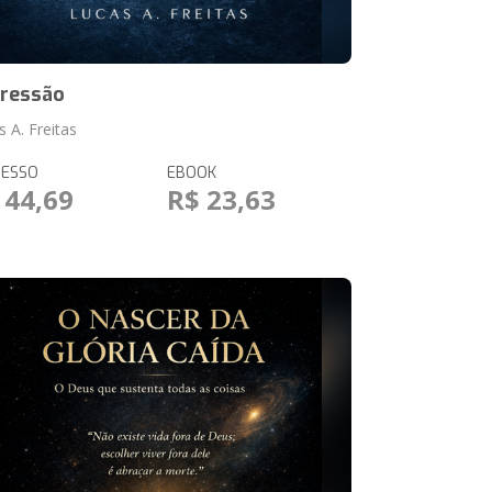
ressão
 A. Freitas
RESSO
EBOOK
 44,69
R$ 23,63