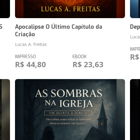
5
Apocalipse O Último Capítulo da
Dep
Criação
Lucas
Lucas A. Freitas
IMP
R$
IMPRESSO
EBOOK
R$ 44,80
R$ 23,63