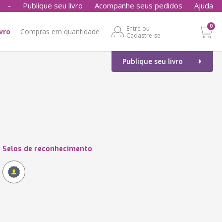
-
Publique seu livro
Acompanhe seus pedidos
Ajuda
0
Entre ou
ivro
Compras em quantidade
Cadastre-se
Publique seu livro
Selos de reconhecimento