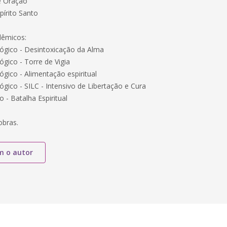
e Oração
pírito Santo
dêmicos:
ógico - Desintoxicação da Alma
gico - Torre de Vigia
gico - Alimentação espiritual
gico - SILC - Intensivo de Libertação e Cura
 - Batalha Espiritual
obras.
m o autor