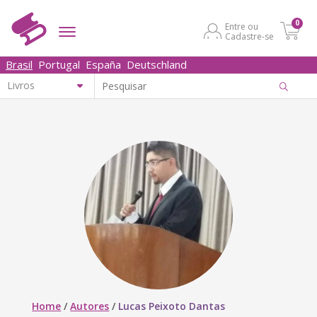
0
Entre ou
Cadastre-se
Brasil
Portugal
España
Deutschland
Home
/
Autores
/
Lucas Peixoto Dantas