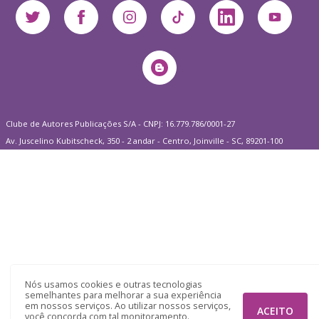
Clube de Autores Publicações S/A - CNPJ: 16.779.786/0001-27
Av. Juscelino Kubitscheck, 350 - 2 andar - Centro, Joinville - SC, 89201-100
Nós usamos cookies e outras tecnologias
semelhantes para melhorar a sua experiência
em nossos serviços. Ao utilizar nossos serviços,
ACEITO
você concorda com tal monitoramento.