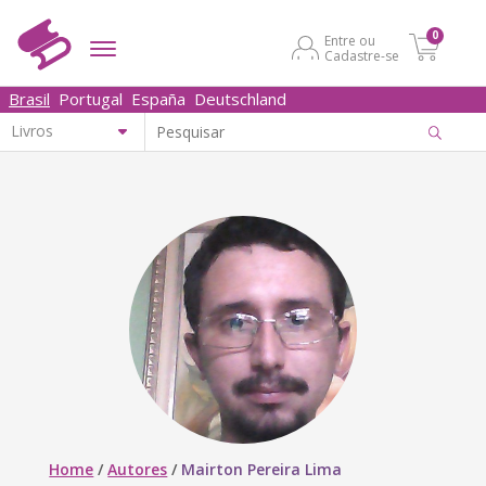
0
Entre ou
Cadastre-se
Brasil
Portugal
España
Deutschland
Home
/
Autores
/
Mairton Pereira Lima