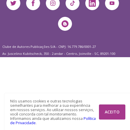
Clube de Autores Publicações S/A - CNPJ: 16.779.786/0001-27
Av. Juscelino Kubitscheck, 350 - 2 andar - Centro, Joinville - SC, 89201-100
Nós usamos cookies e outras tecnologias
semelhantes para melhorar a sua experiência
em nossos serviços. Ao utilizar nossos serviços,
ACEITO
você concorda com tal monitoramento.
Informamos ainda que atualizamos nossa
Política
de Privacidade
.