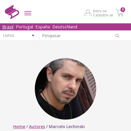
0
Entre ou
Cadastre-se
Brasil
Portugal
España
Deutschland
Home
/
Autores
/
Marcelo Lechinski