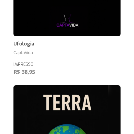
Ufologia
CaptaVida
IMPRESSO
R$ 38,95