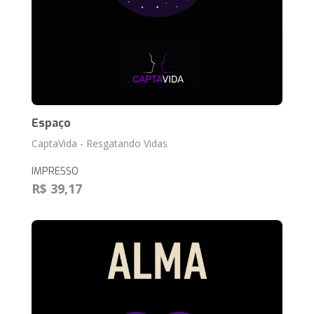
Espaço
CaptaVida - Resgatando Vidas
IMPRESSO
R$ 39,17