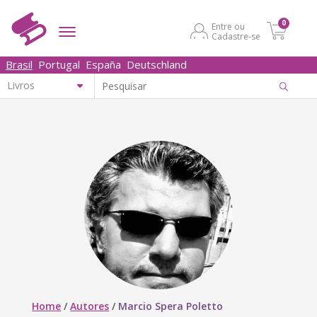
0
Entre ou
Cadastre-se
Brasil
Portugal
España
Deutschland
Home
/
Autores
/
Marcio Spera Poletto