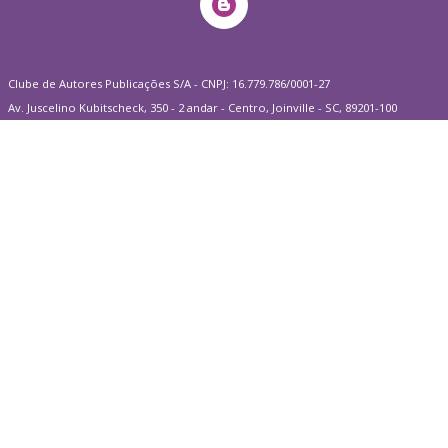
Clube de Autores Publicações S/A - CNPJ: 16.779.786/0001-27
Av. Juscelino Kubitscheck, 350 - 2 andar - Centro, Joinville - SC, 89201-100