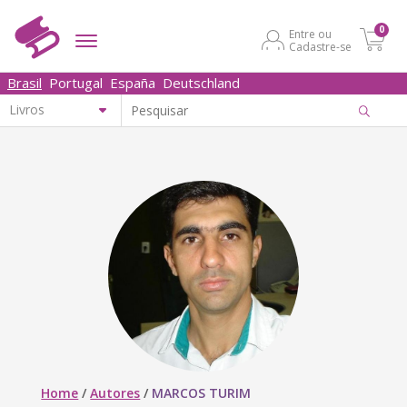
0
Entre ou
Cadastre-se
Brasil
Portugal
España
Deutschland
Home
/
Autores
/
MARCOS TURIM