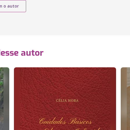
m o autor
desse autor