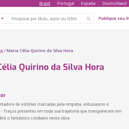
Brasil
Portugal
España
Deutschland
Publique seu l
es
/
Maria Célia Quirino da Silva Hora
élia Quirino da Silva Hora
tor
tadora de estórias marcadas pela empatia, entusiasmo e
e - Traços presentes em toda sua trajetoria que transparecem em
re o fantástico cotidiano nesta obra.