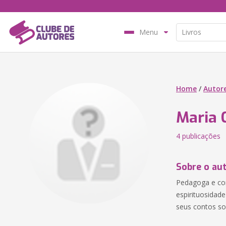
Menu
Home
/
Autor
Maria C
4 publicações
Sobre o au
Pedagoga e con
espirituosidad
seus contos sob