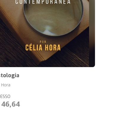
stologia
a Hora
RESSO
 46,64