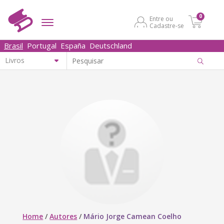
0
Entre ou
Cadastre-se
Brasil
Portugal
España
Deutschland
Home
/
Autores
/
Mário Jorge Camean Coelho