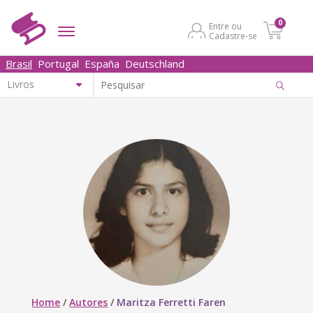
0
Entre ou
Cadastre-se
Brasil
Portugal
España
Deutschland
Home
/
Autores
/
Maritza Ferretti Faren