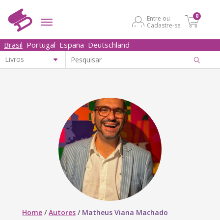
0
Entre ou
Cadastre-se
Brasil
Portugal
España
Deutschland
Home
/
Autores
/
Matheus Viana Machado