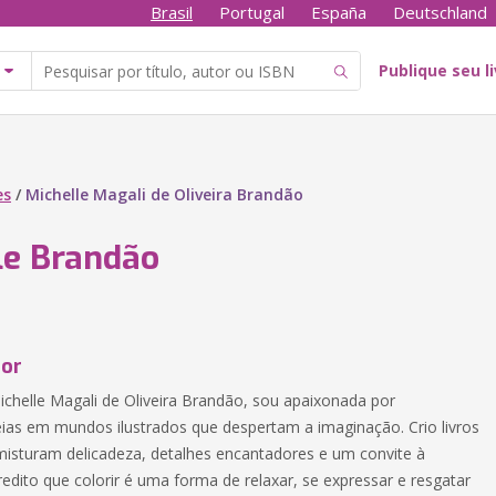
Brasil
Portugal
España
Deutschland
Publique seu l
es
/
Michelle Magali de Oliveira Brandão
le Brandão
tor
helle Magali de Oliveira Brandão, sou apaixonada por
eias em mundos ilustrados que despertam a imaginação. Crio livros
 misturam delicadeza, detalhes encantadores e um convite à
credito que colorir é uma forma de relaxar, se expressar e resgatar