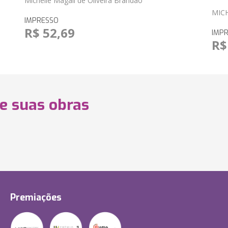
Michelle Magali de Oliveira Brandão
MIC
IMPRESSO
R$ 52,69
IMP
R$
 e suas obras
Premiações