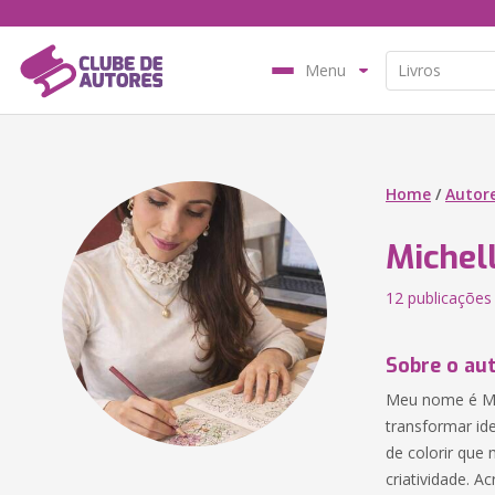
Menu
Home
/
Autor
Michel
12 publicações
Sobre o au
Meu nome é Mic
transformar id
de colorir que
criatividade. A