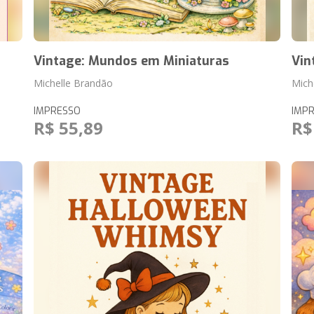
Vintage: Mundos em Miniaturas
Vin
Michelle Brandão
Mich
IMPRESSO
IMP
R$ 55,89
R$