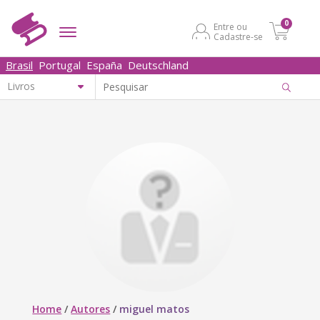
0
Entre ou
Cadastre-se
Brasil
Portugal
España
Deutschland
Home
/
Autores
/
miguel matos