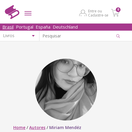
0
Entre ou
Cadastre-se
Brasil
Portugal
España
Deutschland
Home
/
Autores
/
Miriam Mendéz