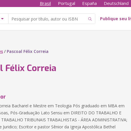
Brasil
Portugal
España
Deutschland
Publique seu l
es
/
Pascoal Félix Correia
 Félix Correia
tor
 Correia Bacharel e Mestre em Teologia Pós graduado em MBA em
soas, Pós-Graduação Lato Sensu em DIREITO DO TRABALHO E
TRABALHO TRIBUNAIS TRABALHISTAS - ÁREA ADMINISTRATIVA;
Juridico; Escritor e pastor Sênior da Igreja Apostólica Bethel