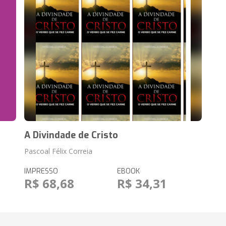
A Divindade de Cristo
Pascoal Félix Correia
IMPRESSO
EBOOK
R$ 68,68
R$ 34,31