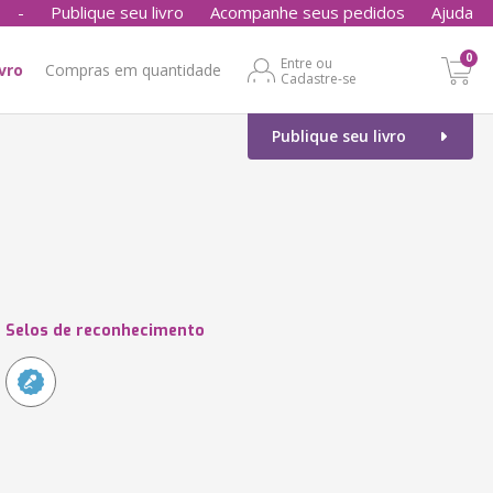
-
Publique seu livro
Acompanhe seus pedidos
Ajuda
0
Entre ou
ivro
Compras em quantidade
Cadastre-se
Publique seu livro
Selos de reconhecimento