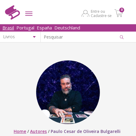
0
Entre ou
Cadastre-se
Brasil
Portugal
España
Deutschland
Home
/
Autores
/
Paulo Cesar de Oliveira Bulgarelli