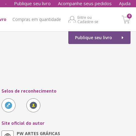
-
Publique seu livro
Acompanhe seus pedidos
Ajuda
0
Entre ou
ivro
Compras em quantidade
Cadastre-se
Publique seu livro
Selos de reconhecimento
Site oficial do autor
PW ARTES GRÁFICAS