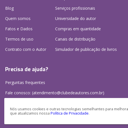
Blog
Serviços profissionais
Quem somos
Universidade do autor
Fatos e Dados
Compras em quantidade
Termos de uso
Canais de distribuição
Contrato com o Autor
Simulador de publicação
de livros
Precisa de ajuda?
Perguntas frequentes
Fale conosco: (atendimento@clubedeautores.com.br)
Nós usamos cookies e outras tecnologias semelhantes para melhorar
que atualizamos nossa
Política de Privacidade
.
Clube de Autores Publicações S/A - CNPJ: 16.779.786/0001-27
Av. Juscelino Kubitscheck, 350 - 2 andar - Centro, Joinville - SC, 89201-100