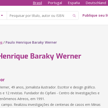
Brasil
Portugal
España
Deutschland
Publique seu l
es
/
Paulo Henrique Baraky Werner
Henrique Baraky Werner
tor
rner, 49 anos, Jornalista ilustrador. Escritor e design gráfico.
os e 12 revistas. Fundador do Cipfani - Centro de Investigações e
Fenômenos Aéreos, em 1991.
 campo. Realizou investigações de centenas de casos em Minas