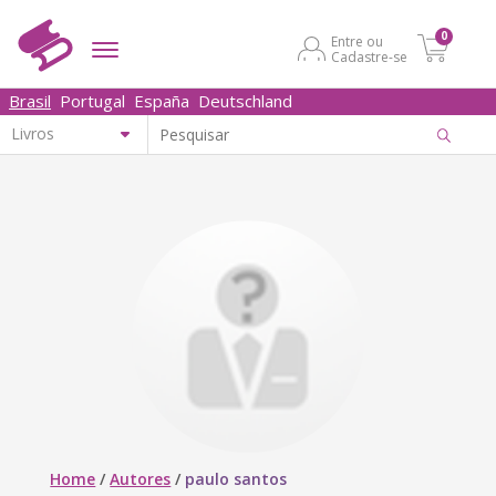
0
Entre ou
Cadastre-se
Brasil
Portugal
España
Deutschland
Home
/
Autores
/
paulo santos