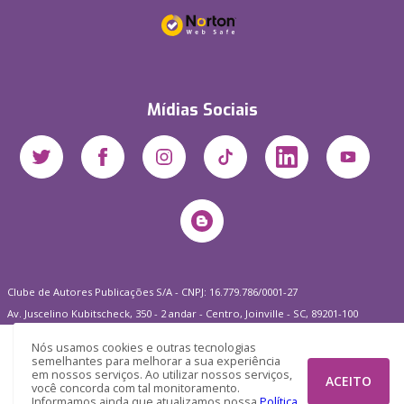
Mídias Sociais
Clube de Autores Publicações S/A - CNPJ: 16.779.786/0001-27
Av. Juscelino Kubitscheck, 350 - 2 andar - Centro, Joinville - SC, 89201-100
Nós usamos cookies e outras tecnologias
semelhantes para melhorar a sua experiência
em nossos serviços. Ao utilizar nossos serviços,
ACEITO
você concorda com tal monitoramento.
Informamos ainda que atualizamos nossa
Política